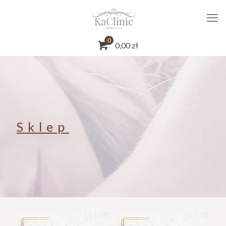
0
0,00
zł
Sklep