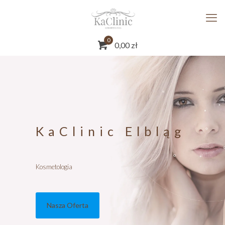
0
0,00
zł
KaClinic Elbląg
Kosmetologia
Nasza Oferta