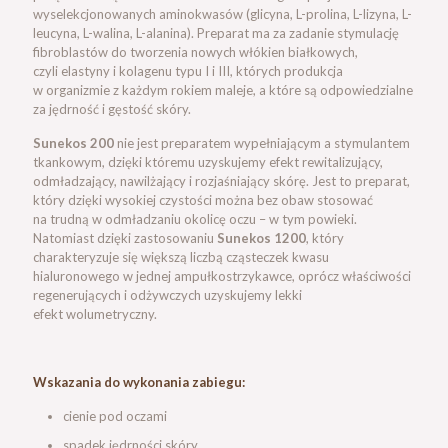
wyselekcjonowanych aminokwasów (glicyna, L-prolina, L-lizyna, L-
leucyna, L-walina, L-alanina). Preparat ma za zadanie stymulację
fibroblastów do tworzenia nowych włókien białkowych,
czyli elastyny i kolagenu typu I i III, których produkcja
w organizmie z każdym rokiem maleje, a które są odpowiedzialne
za jędrność i gęstość skóry.
Sunekos 200
nie jest preparatem wypełniającym a stymulantem
tkankowym, dzięki któremu uzyskujemy efekt rewitalizujący,
odmładzający, nawilżający i rozjaśniający skórę. Jest to preparat,
który dzięki wysokiej czystości można bez obaw stosować
na trudną w odmładzaniu okolicę oczu ­– w tym powieki.
Natomiast dzięki zastosowaniu
Sunekos 1200
, który
charakteryzuje się większą liczbą cząsteczek kwasu
hialuronowego w jednej ampułkostrzykawce, oprócz właściwości
regenerujących i odżywczych uzyskujemy lekki
efekt wolumetryczny.
Wskazania do wykonania zabiegu:
cienie pod oczami
spadek jędrności skóry