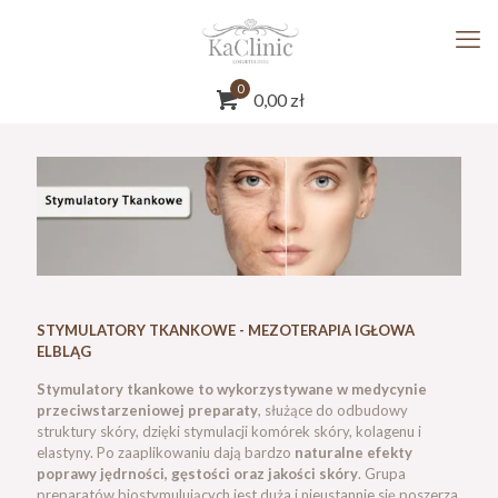
0
0,00
zł
STYMULATORY TKANKOWE - MEZOTERAPIA IGŁOWA
ELBLĄG
Stymulatory tkankowe to wykorzystywane w medycynie
przeciwstarzeniowej preparaty
, służące do odbudowy
struktury skóry, dzięki stymulacji komórek skóry, kolagenu i
elastyny. Po zaaplikowaniu dają bardzo
naturalne efekty
poprawy jędrności, gęstości oraz jakości skóry
. Grupa
preparatów biostymulujących jest duża i nieustannie się poszerza.