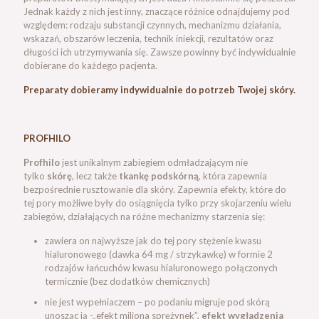
Jednak każdy z nich jest inny, znaczące różnice odnajdujemy pod
względem: rodzaju substancji czynnych, mechanizmu działania,
wskazań, obszarów leczenia, technik iniekcji, rezultatów oraz
długości ich utrzymywania się. Zawsze powinny być indywidualnie
dobierane do każdego pacjenta.
Preparaty dobieramy indywidualnie do potrzeb Twojej skóry.
PROFHILO
Profhilo
jest unikalnym zabiegiem odmładzającym nie
tylko
skórę
, lecz także
tkankę podskórną
, która zapewnia
bezpośrednie rusztowanie dla skóry.
Zapewnia efekty, które do
tej pory możliwe były do osiągnięcia tylko przy skojarzeniu wielu
zabiegów, działających na różne mechanizmy starzenia się:
zawiera on najwyższe jak do tej pory stężenie kwasu
hialuronowego (dawka 64 mg / strzykawkę) w formie 2
rodzajów łańcuchów kwasu hialuronowego połączonych
termicznie (bez dodatków chemicznych)
nie jest wypełniaczem – po podaniu migruje pod skórą
unosząc ją -„efekt miliona sprężynek”,
efekt wygładzenia