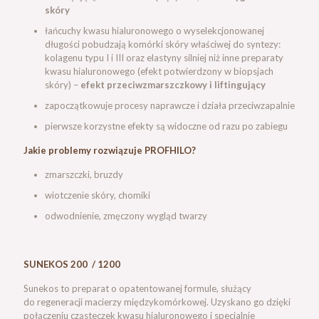
skóry
łańcuchy kwasu hialuronowego o wyselekcjonowanej
długości pobudzają komórki skóry właściwej do syntezy:
kolagenu typu I i III oraz elastyny silniej niż inne preparaty
kwasu hialuronowego (efekt potwierdzony w biopsjach
skóry) –
efekt przeciwzmarszczkowy i liftingujący
zapoczątkowuje procesy naprawcze i działa przeciwzapalnie
pierwsze korzystne efekty są widoczne od razu po zabiegu
Jakie problemy rozwiązuje PROFHILO?
zmarszczki, bruzdy
wiotczenie skóry, chomiki
odwodnienie, zmęczony wygląd twarzy
SUNEKOS 200 / 1200
Sunekos to preparat o opatentowanej formule, służący
do regeneracji macierzy międzykomórkowej. Uzyskano go dzięki
połączeniu cząsteczek kwasu hialuronowego i specjalnie